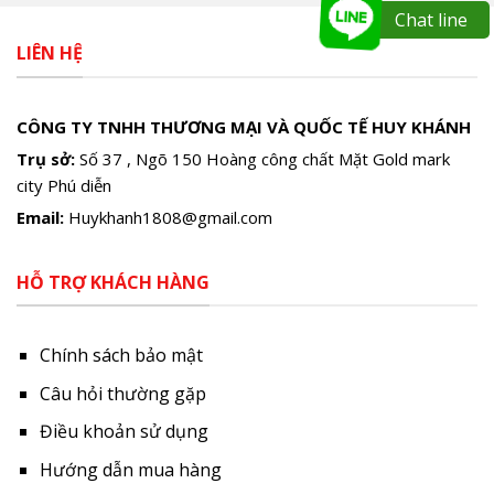
Chat line
LIÊN HỆ
CÔNG TY TNHH THƯƠNG MẠI VÀ QUỐC TẾ HUY KHÁNH
Trụ sở:
Số 37 , Ngõ 150 Hoàng công chất Mặt Gold mark
city Phú diễn
Email:
Huykhanh1808@gmail.com
HỖ TRỢ KHÁCH HÀNG
Chính sách bảo mật
Câu hỏi thường gặp
Điều khoản sử dụng
Hướng dẫn mua hàng