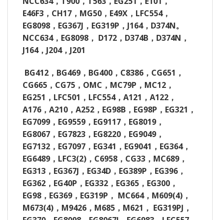
NCC634
，
T900
，
T563
，
EG251
，
E101
，
E46F3
，
CH17
，
MG50
，
E49X
，
LFC554
，
EG8098
，
EG367J
，
EG319P
，
J164
，
D374N
。
NCC634
，
EG8098
，
D172
，
D374B
，
D374N
，
J164
，
J204
，
J201
BG412
，
BG469
，
BG400
，
C8386
，
CG651
，
CG665
，
CG75
，
OMC
，
MC79P
，
MC12
，
EG251
，
LFC501
，
LFC554
，
A121
，
A122
，
A176
，
A210
，
A252
，
EG98B
，
EG98P
，
EG321
，
EG7099
，
EG9559
，
EG9117
，
EG8019
，
EG8067
，
EG7823
，
EG8220
，
EG9049
，
EG7132
，
EG7097
，
EG341
，
EG9041
，
EG364
，
EG6489
，
LFC3(2)
，
C6958
，
CG33
，
MC689
，
EG313
，
EG367J
，
EG34D
，
EG389P
，
EG396
，
EG362
，
EG40P
，
EG332
，
EG365
，
EG300
，
EG98
，
EG369
，
EG319P
，
MC664
，
M609(4)
，
M673(4)
，
M9426
，
M685
，
M621
，
EG319PJ
，