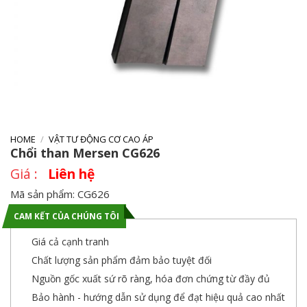
HOME
/
VẬT TƯ ĐỘNG CƠ CAO ÁP
Chổi than Mersen CG626
Liên hệ
Mã sản phẩm: CG626
CAM KẾT CỦA CHÚNG TÔI
Giá cả cạnh tranh
Chất lượng sản phẩm đảm bảo tuyệt đối
Nguồn gốc xuất sứ rõ ràng, hóa đơn chứng từ đầy đủ
Bảo hành - hướng dẫn sử dụng để đạt hiệu quả cao nhất