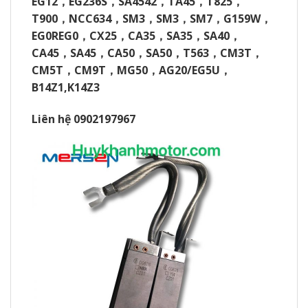
EG12
，
EG236S
，
SA4542
，
TA45
，
T825
，
T900
，
NCC634
，
SM3
，
SM3
，
SM7
，
G159W
，
EG0REG0
，
CX25
，
CA35
，
SA35
，
SA40
，
CA45
，
SA45
，
CA50
，
SA50
，
T563
，
CM3T
，
CM5T
，
CM9T
，
MG50
，
AG20/EG5U
，
B14Z1,K14Z3
Liên hệ 0902197967