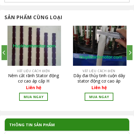
SẢN PHẨM CÙNG LOẠI
VẬT LIỆU CÁCH ĐIỆN
VẬT LIỆU CÁCH ĐIỆN
Nêm cắt rãnh Stator động
Dây đai thủy tinh cuộn dây
cơ cao áp cấp H
stator động cơ cao áp
Liên hệ
Liên hệ
MUA NGAY
MUA NGAY
THÔNG TIN SẢN PHẨM