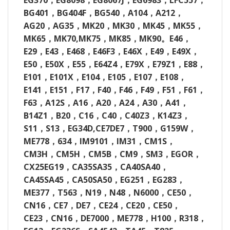
EG370
，
EG8098
，
EG8067J
，
EG6983
，
LFC557
，
BG401
，
BG404F
，
BG540
，
A104
，
A212
，
AG20
，
AG35
，
MK20
，
MK30
，
MK45
，
MK55
，
MK65
，
MK70,MK75
，
MK85
，
MK90
。
E46
，
E29
，
E43
，
E468
，
E46F3
，
E46X
，
E49
，
E49X
，
E50
，
E50X
，
E55
，
E64Z4
，
E79X
，
E79Z1
，
E88
，
E101
，
E101X
，
E104
，
E105
，
E107
，
E108
，
E141
，
E151
，
F17
，
F40
，
F46
，
F49
，
F51
，
F61
，
F63
，
A12S
，
A16
，
A20
，
A24
，
A30
，
A41
，
B14Z1
，
B20
，
C16
，
C40
，
C40Z3
，
K14Z3
，
S11
，
S13
，
EG34D,CE7DE7
，
T900
，
G159W
，
ME778
，
634
，
IM9101
，
IM31
，
CM1S
，
CM3H
，
CM5H
，
CM5B
，
CM9
，
SM3
，
EGOR
，
CX25EG19
，
CA35SA35
，
CA40SA40
，
CA45SA45
，
CA50SA50
，
EG251
，
EG283
，
ME377
，
T563
，
N19
，
N48
，
N6000
，
CE50
，
CN16
，
CE7
，
DE7
，
CE24
，
CE20
，
CE50
，
CE23
，
CN16
，
DE7000
，
ME778
，
H100
，
R318
，