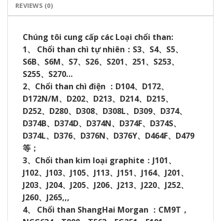
REVIEWS (0)
Chúng tôi cung cấp các Loại chổi than:
1
、
Chổi than chì tự nhiên
：
S3
、
S4
、
S5
、
S6B
、
S6M
、
S7
、
S26
、
S201
、
251
、
S253
、
S255
、
S270…
2
、
Chổi than chì điện
：
D104
、
D172
、
D172N/M
、
D202
、
D213
、
D214
、
D215
、
D252
、
D280
、
D308
、
D308L
、
D309
、
D374
、
D374B
、
D374D
、
D374N
、
D374F
、
D374S
、
D374L
、
D376
、
D376N
、
D376Y
、
D464F
、
D479
等；
3
、
Chổi than kim loại graphite
：
J101
、
J102
、
J103
、
J105
、
J113
、
J151
、
J164
、
J201
、
J203
、
J204
、
J205
、
J206
、
J213
、
J220
、
J252
、
J260
、
J265,,,
4
、
Chổi than ShangHai Morgan
：
CM9T
，