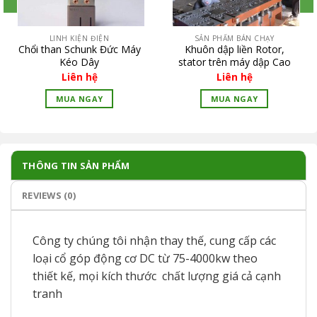
LINH KIỆN ĐIỆN
SẢN PHẨM BÁN CHẠY
Chổi than Schunk Đức Máy
Khuôn dập liền Rotor,
Kéo Dây
stator trên máy dập Cao
tốc
Liên hệ
Liên hệ
MUA NGAY
MUA NGAY
THÔNG TIN SẢN PHẨM
REVIEWS (0)
Công ty chúng tôi nhận thay thế, cung cấp các
loại cổ góp động cơ DC từ 75-4000kw theo
thiết kế, mọi kích thước chất lượng giá cả cạnh
tranh