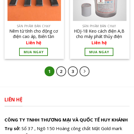
SẢN PHẨM BÁN CHẠY
SẢN PHẨM BÁN CHẠY
Nêm từ tính cho động cơ
HDJ-18 Keo cách điện A,B
điện cao áp, Biến tần
cho máy phát thủy điện
Liên hệ
Liên hệ
MUA NGAY
MUA NGAY
1
2
3
LIÊN HỆ
CÔNG TY TNHH THƯƠNG MẠI VÀ QUỐC TẾ HUY KHÁNH
Trụ sở:
Số 37 , Ngõ 150 Hoàng công chất Mặt Gold mark