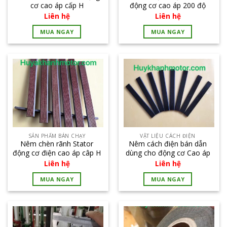
cơ cao áp cấp H
động cơ cao áp 200 độ
Liên hệ
Liên hệ
MUA NGAY
MUA NGAY
SẢN PHẨM BÁN CHẠY
VẬT LIỆU CÁCH ĐIỆN
Nêm chèn rãnh Stator
Nêm cách điện bán dẫn
động cơ điện cao áp câp H
dùng cho động cơ Cao áp
cỡ lớn
Liên hệ
Liên hệ
MUA NGAY
MUA NGAY