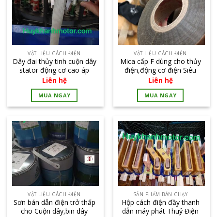
VẬT LIỆU CÁCH ĐIỆN
VẬT LIỆU CÁCH ĐIỆN
Dây đai thủy tinh cuộn dây
Mica cấp F dùng cho thủy
stator động cơ cao áp
điện,động cơ điện Siêu
keo 5446-2
Liên hệ
Liên hệ
MUA NGAY
MUA NGAY
VẬT LIỆU CÁCH ĐIỆN
SẢN PHẨM BÁN CHẠY
Sơn bán dẫn điện trở thấp
Hộp cách điện đầy thanh
cho Cuộn dây,bin dây
dẫn máy phát Thuỷ Điện