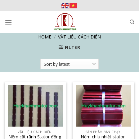
Skip
to
content
HOME
/
VẬT LIỆU CÁCH ĐIỆN
FILTER
VẬT LIỆU CÁCH ĐIỆN
SẢN PHẨM BÁN CHẠY
Nêm cắt rãnh Stator động
Nêm chịu nhiệt stator