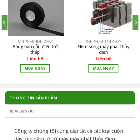
SẢN PHẨM BÁN CHẠY
SẢN PHẨM BÁN CHẠY
Băng bán dẫn điện trở
Nêm sóng máy phát thủy
thấp
điện
Liên hệ
Liên hệ
MUA NGAY
MUA NGAY
THÔNG TIN SẢN PHẨM
REVIEWS (0)
Công ty chúng tôi cung cấp tất cả các loại cuộn
dây, bin dây cực từ máy máy phát thủy điện,