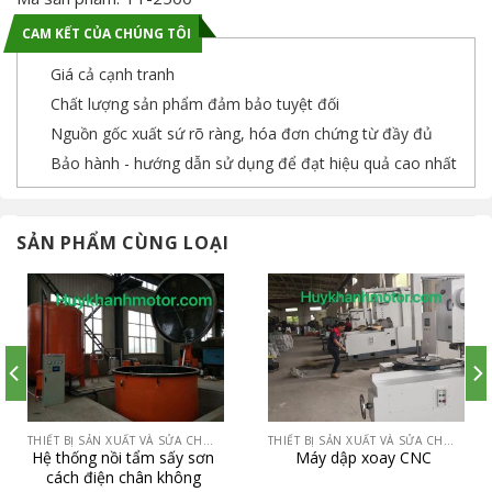
CAM KẾT CỦA CHÚNG TÔI
Giá cả cạnh tranh
Chất lượng sản phẩm đảm bảo tuyệt đối
Nguồn gốc xuất sứ rõ ràng, hóa đơn chứng từ đầy đủ
Bảo hành - hướng dẫn sử dụng để đạt hiệu quả cao nhất
SẢN PHẨM CÙNG LOẠI
THIẾT BỊ SẢN XUẤT VÀ SỬA CHỮA ĐỘNG CƠ
THIẾT BỊ SẢN XUẤT VÀ SỬA CHỮA ĐỘNG CƠ
Hệ thống nồi tẩm sấy sơn
Máy dập xoay CNC
cách điện chân không