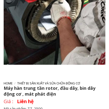
HOME
/
THIẾT BỊ SẢN XUẤT VÀ SỬA CHỮA ĐỘNG CƠ
Máy hàn trung tần rotor, đầu dây, bin dây
động cơ , mát phát điện
Liên hệ
Mã sản phẩm: TT-2500