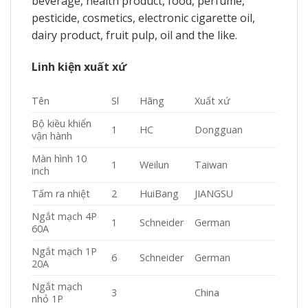
beverage, health product, food, perfume,
pesticide, cosmetics, electronic cigarette oil,
dairy product, fruit pulp, oil and the like.
Linh kiện xuất xứ
Tên
Sl
Hãng
Xuất xứ
Bộ kiều khiển
1
HC
Dongguan
vận hành
Màn hình 10
1
Weilun
Taiwan
inch
Tấm ra nhiệt
2
HuiBang
JIANGSU
Ngắt mạch 4P
1
Schneider
German
60A
Ngắt mạch 1P
6
Schneider
German
20A
Ngắt mạch
3
China
nhỏ 1P