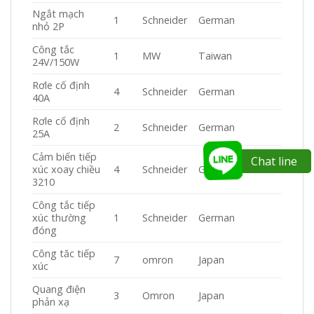
Ngắt mạch
1
Schneider
German
nhỏ 2P
Công tắc
1
MW
Taiwan
24V/150W
Rơle cố định
4
Schneider
German
40A
Rơle cố định
2
Schneider
German
25A
Cảm biến tiếp
Chat line
xúc xoay chiều
4
Schneider
German
3210
Công tắc tiếp
xúc thường
1
Schneider
German
đóng
Công tăc tiếp
7
omron
Japan
xúc
Quang điện
3
Omron
Japan
phản xạ