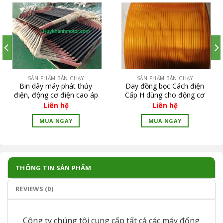
SẢN PHẨM BÁN CHẠY
SẢN PHẨM BÁN CHẠY
Bin dây máy phát thủy
Day đồng bọc Cách điện
điện, động cơ điện cao áp
Cấp H dùng cho động cơ
biến tần
Liên hệ
Liên hệ
MUA NGAY
MUA NGAY
THÔNG TIN SẢN PHẨM
REVIEWS (0)
Công ty chúng tôi cung cấp tất cả các máy đống