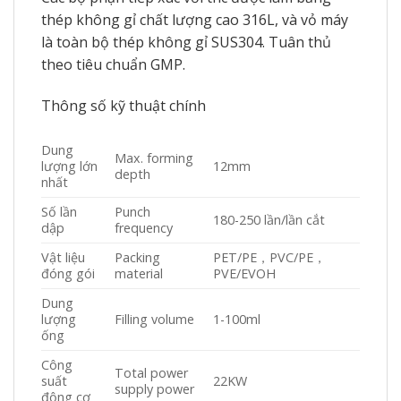
thép không gỉ chất lượng cao 316L, và vỏ máy
là toàn bộ thép không gỉ SUS304. Tuân thủ
theo tiêu chuẩn GMP.
Thông số kỹ thuật chính
Dung
Max. forming
lượng lớn
12mm
depth
nhất
Số lần
Punch
180-250 lần/lần cắt
dập
frequency
Vật liệu
Packing
PET/PE，PVC/PE，
đóng gói
material
PVE/EVOH
Dung
lượng
Filling volume
1-100ml
ống
Công
Total power
suất
22KW
supply power
động cơ