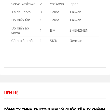
Servo Yaskawa
2
Yaskawa
Japan
Taida Servo
3
Taida
Taiwan
Bộ biến tần
1
Taida
Taiwan
Bộ biến áp
1
BM
SHENZHEN
servo
Cảm biến màu
1
SICK
German
LIÊN HỆ
CÔNG TY TNHH THƯƠNG MẠI VÀ QUỐC TẾ HUY KHÁNH