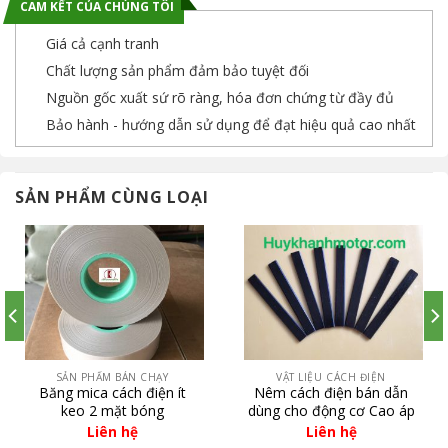
CAM KẾT CỦA CHÚNG TÔI
Giá cả cạnh tranh
Chất lượng sản phẩm đảm bảo tuyệt đối
Nguồn gốc xuất sứ rõ ràng, hóa đơn chứng từ đầy đủ
Bảo hành - hướng dẫn sử dụng để đạt hiệu quả cao nhất
SẢN PHẨM CÙNG LOẠI
SẢN PHẨM BÁN CHẠY
VẬT LIỆU CÁCH ĐIỆN
Băng mica cách điện ít
Nêm cách điện bán dẫn
keo 2 mặt bóng
dùng cho động cơ Cao áp
cỡ lớn
Liên hệ
Liên hệ