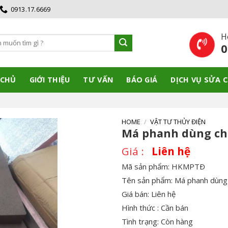
0913.17.6669
H
ch
0
 CHỦ
GIỚI THIỆU
TƯ VẤN
BÁO GIÁ
DỊCH VỤ SỬA 
HOME
/
VẬT TƯ THỦY ĐIỆN
Má phanh dùng cho
Liên hệ
Mã sản phẩm: HKMPTÐ
Tên sản phẩm: Má phanh dùng
Giá bán: Liên hệ
Hình thức : Cần bán
Tình trạng: Còn hàng