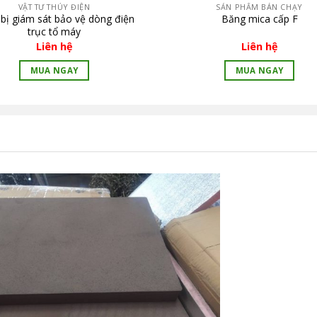
VẬT TƯ THỦY ĐIỆN
SẢN PHẨM BÁN CHẠY
 bị giám sát bảo vệ dòng điện
Băng mica cấp F
trục tổ máy
Liên hệ
Liên hệ
MUA NGAY
MUA NGAY